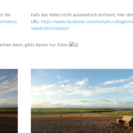
er die
Falls das Video nicht automatisch ercheint, hier die
e/videos
URL:
https://www.facebook.com/norham.cottage/vi
/666919016784567/
annen kann, gibts davon nur Fotos