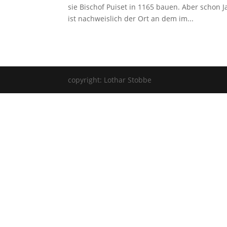
sie Bischof Puiset in 1165 bauen. Aber schon 
ist nachweislich der Ort an dem im...
copyright: Lothar Stobbe